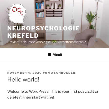
Zum
Inhalt
springen
NEUROPSYCHOLOGIE
KREFELD
Praxis für Neuropsychologie und Verhaltenstherapie
Menü
VERÖFFENTLICHT
NOVEMBER 4, 2020
VON
ASCHROEDER
AM
Hello world!
Welcome to WordPress. This is your first post. Edit or
delete it, then start writing!